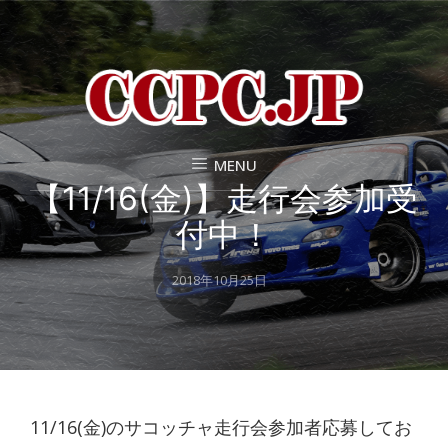
MENU
【11/16(金)】走行会参加受
付中！
Posted
2018年10月25日
on
11/16(金)のサコッチャ走行会参加者応募してお