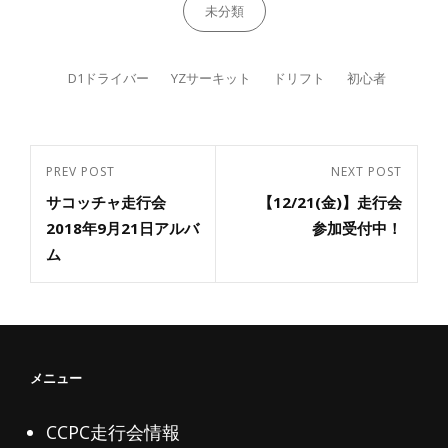
Categories
未分類
Tags,
D1ドライバー
YZサーキット
ドリフト
初心者
投
PREV POST
NEXT POST
Previous
Next
稿
サコッチャ走行会
【12/21(金)】走行会
Post
ナ
Post
2018年9月21日アルバ
参加受付中！
ビ
ム
ゲ
ー
シ
ョ
メニュー
ン
CCPC走行会情報