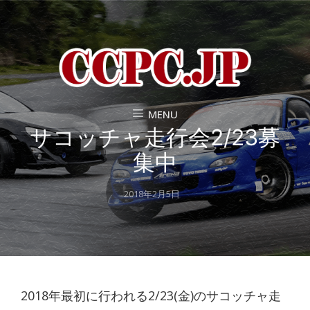
MENU
サコッチャ走行会2/23募
集中
Posted
2018年2月5日
on
2018年最初に行われる2/23(金)のサコッチャ走