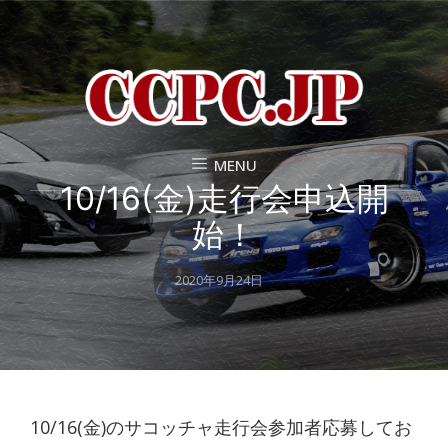
MENU
10/16(金)走行会申込開
始！
Posted
2020年9月24日
on
10/16(金)のサコッチャ走行会参加者応募してお