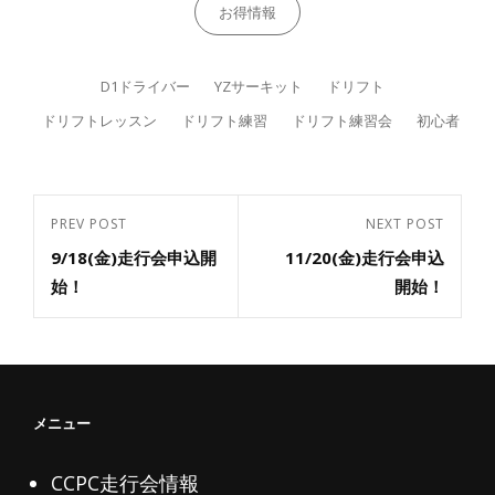
Categories
お得情報
Tags,
D1ドライバー
YZサーキット
ドリフト
ドリフトレッスン
ドリフト練習
ドリフト練習会
初心者
投
PREV POST
NEXT POST
Previous
Next
稿
9/18(金)走行会申込開
11/20(金)走行会申込
Post
ナ
Post
始！
開始！
ビ
ゲ
ー
シ
メニュー
ョ
ン
CCPC走行会情報