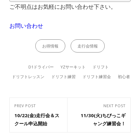
ご不明点はお気軽にお問い合わせ下さい。
お問い合わせ
Categories
お得情報
走行会情報
Tags,
D1ドライバー
YZサーキット
ドリフト
ドリフトレッスン
ドリフト練習
ドリフト練習会
初心者
投
PREV POST
NEXT POST
Previous
Next
稿
10/22(金)走行会＆ス
11/30(火)ちびっこギ
Post
ナ
Post
クール申込開始
ャング練習会！
ビ
ゲ