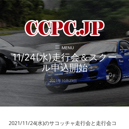
MENU
11/24(水)走行会＆スクー
ル申込開始
Posted
2021年10月23日
on
2021/11/24(水)のサコッチャ走行会と走行会コ