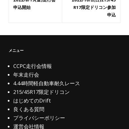
Post
ナ
Post
申込開始
R17限定ドリコン参加
ビ
申込
ゲ
ー
シ
ョ
メニュー
ン
CCPC走行会情報
年末走行会
4.44時間軽自動車耐久レース
215/45R17限定ドリコン
はじめてのDrift
良くある質問
プライバシーポリシー
運営会社情報