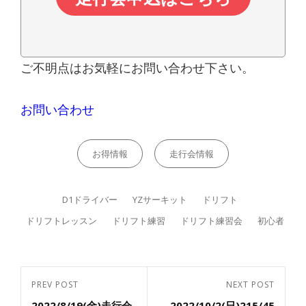
ご不明点はお気軽にお問い合わせ下さい。
お問い合わせ
Categories
お得情報
走行会情報
Tags,
D1ドライバー
YZサーキット
ドリフト
ドリフトレッスン
ドリフト練習
ドリフト練習会
初心者
投
PREV POST
NEXT POST
Previous
Next
稿
2022/8/19(金)走行会
2022/10/2(日)215/45