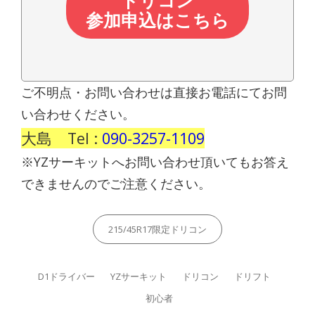
ドリコン
参加申込はこちら
ご不明点・お問い合わせは直接お電話にてお問
い合わせください。
大島 Tel :
090-3257-1109
※YZサーキットへお問い合わせ頂いてもお答え
できませんのでご注意ください。
Categories
215/45R17限定ドリコン
Tags,
D1ドライバー
YZサーキット
ドリコン
ドリフト
初心者