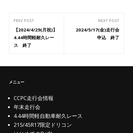
投
PREV POST
NEXT POST
Previous
Next
稿
【2024/4/29(月祝)】
2024/5/17(金)走行会
Post
ナ
Post
4.44時間軽耐久レー
申込 終了
ビ
ス 終了
ゲ
ー
シ
ョ
メニュー
ン
CCPC走行会情報
年末走行会
4.44時間軽自動車耐久レース
215/45R17限定ドリコン