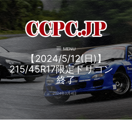
MENU
【2024/5/12(日)】
215/45R17限定ドリコン
終了
Posted
2024年3月4日
on