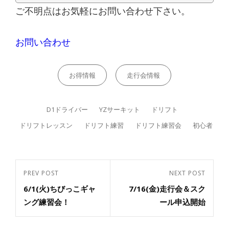
ご不明点はお気軽にお問い合わせ下さい。
お問い合わせ
Categories
お得情報
走行会情報
Tags,
D1ドライバー
YZサーキット
ドリフト
ドリフトレッスン
ドリフト練習
ドリフト練習会
初心者
投
PREV POST
NEXT POST
Previous
Next
稿
6/1(火)ちびっこギャ
7/16(金)走行会＆スク
Post
ナ
Post
ング練習会！
ール申込開始
ビ
ゲ