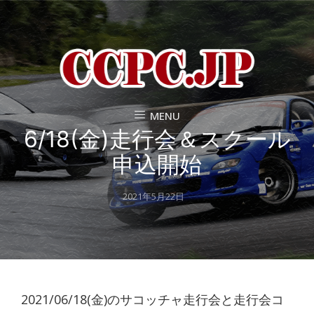
MENU
6/18(金)走行会＆スクール
申込開始
Posted
2021年5月22日
on
2021/06/18(金)のサコッチャ走行会と走行会コ