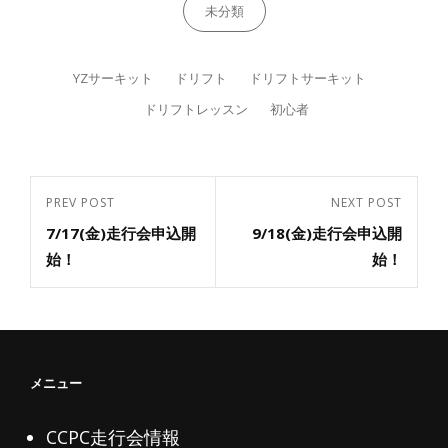
Categories
未分類
Tags,
YZサーキット
ドリフト
ドリフトサーキット
ドリフトレッスン
初心者
投
PREV POST
NEXT POST
Previous
Next
稿
7/17(金)走行会申込開
9/18(金)走行会申込開
Post
ナ
Post
始！
始！
ビ
ゲ
ー
シ
メニュー
ョ
ン
CCPC走行会情報