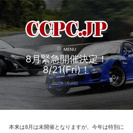
MENU
8月緊急開催決定！
8/21(Fri)！
Posted
2020年7月20日
on
本来は8月は未開催となりますが、今年は特別に