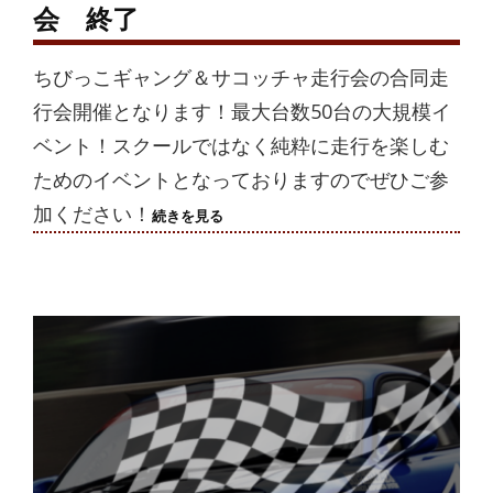
会 終了
ちびっこギャング＆サコッチャ走行会の合同走
行会開催となります！最大台数50台の大規模イ
ベント！スクールではなく純粋に走行を楽しむ
ためのイベントとなっておりますのでぜひご参
加ください！
2024/12/30(月)
続きを見る
待
望
の
年
末
走
行
会
終
了