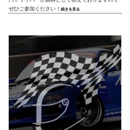
ぜひご参加ください！
2024/12/20(金)
続きを見る
走
行
会
終
了