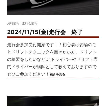
Cat
お得情報
,
走行会情報
Links
2024/11/15(金)走行会 終了
走行会参加受付開始です！！初心者は勿論のこ
とドリフトテクニックを磨きたい方、ドリフト
の練習をしたいなどD1ドライバーやドリフト専
門ドライバーが講師として教えておりますので
ぜひご参加ください！
2024/11/15(金)
続きを見る
走
行
会
終
了