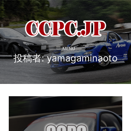
MENU
投稿者:
yamagaminaoto