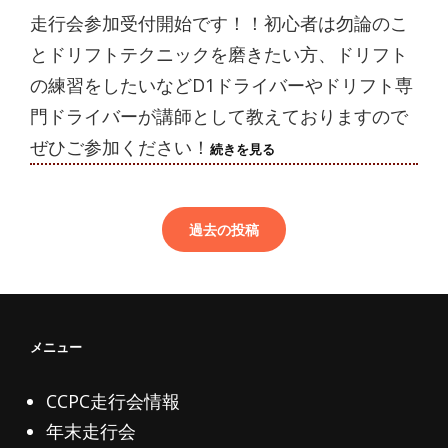
走行会参加受付開始です！！初心者は勿論のこ
とドリフトテクニックを磨きたい方、ドリフト
の練習をしたいなどD1ドライバーやドリフト専
門ドライバーが講師として教えておりますので
ぜひご参加ください！
2024/10/18(金)
続きを見る
走
投
行
稿
会
申
ナ
過去の投稿
込
ビ
終
ゲ
了
ー
シ
ョ
メニュー
ン
CCPC走行会情報
年末走行会