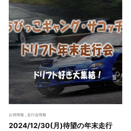
Cat
お得情報
,
走行会情報
Links
2024/12/30(月)待望の年末走行