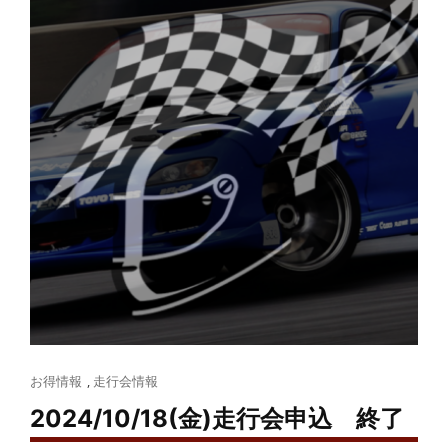
Cat
お得情報
,
走行会情報
Links
2024/10/18(金)走行会申込 終了