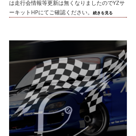
は走行会情報等更新は無くなりましたのでYZサ
ーキットHPにてご確認ください。
※
続きを見る
お
知
ら
せ
※