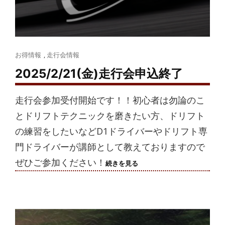
Cat
お得情報
,
走行会情報
Links
2025/2/21(金)走行会申込終了
走行会参加受付開始です！！初心者は勿論のこ
とドリフトテクニックを磨きたい方、ドリフト
の練習をしたいなどD1ドライバーやドリフト専
門ドライバーが講師として教えておりますので
ぜひご参加ください！
2025/2/21(金)
続きを見る
走
行
会
申
込
終
了