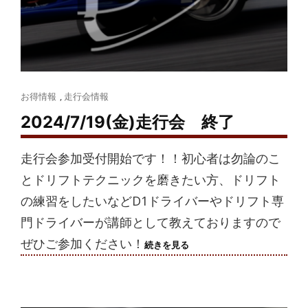
Cat
お得情報
,
走行会情報
Links
2024/7/19(金)走行会 終了
走行会参加受付開始です！！初心者は勿論のこ
とドリフトテクニックを磨きたい方、ドリフト
の練習をしたいなどD1ドライバーやドリフト専
門ドライバーが講師として教えておりますので
ぜひご参加ください！
2024/7/19(金)
続きを見る
走
行
会
終
了