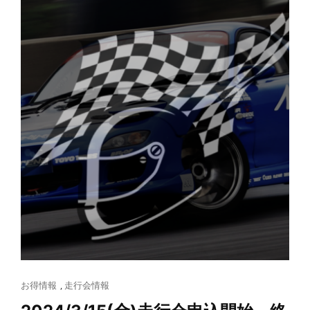
始
終
了
Cat
お得情報
,
走行会情報
Links