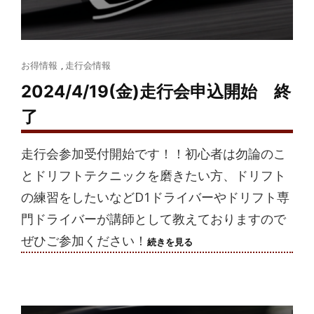
Cat
お得情報
,
走行会情報
Links
2024/4/19(金)走行会申込開始 終
了
走行会参加受付開始です！！初心者は勿論のこ
とドリフトテクニックを磨きたい方、ドリフト
の練習をしたいなどD1ドライバーやドリフト専
門ドライバーが講師として教えておりますので
ぜひご参加ください！
2024/4/19(金)
続きを見る
走
行
会
申
込
開