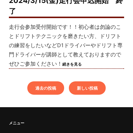
2024/3/15(金)走行会申込開始 終
了
走行会参加受付開始です！！初心者は勿論のこ
とドリフトテクニックを磨きたい方、ドリフト
の練習をしたいなどD1ドライバーやドリフト専
門ドライバーが講師として教えておりますので
ぜひご参加ください！
2024/3/15(金)
続きを見る
走
投
行
稿
会
申
ナ
過去の投稿
新しい投稿
込
ビ
開
ゲ
始
終
ー
了
シ
ョ
メニュー
ン