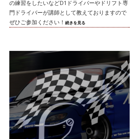
の練習をしたいなどD1ドライバーやドリフト専
門ドライバーが講師として教えておりますので
ぜひご参加ください！
2024/8/23(金)
続きを見る
走
行
会
終
了