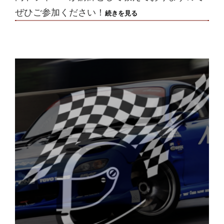
ぜひご参加ください！
2024/5/17(金)
続きを見る
走
行
会
申
込
終
了