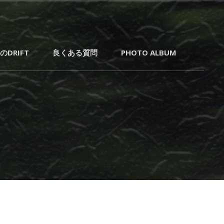
ト走行を参加
CPC～
で楽しむ年齢
DRIFT
良くある質問
PHOTO ALBUM
の落ち着いた
サコッ
トサークル！
YZサーキッ
チャド
随時開催中！
リフト
サーク
ル