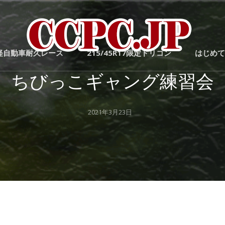
ドリフ
C
者全員
間軽自動車耐久レース
215/45R17限定ドリコン
はじめての
層高め
ドリフ
ちびっこギャング練習会
岐阜の
トで
Posted
2021年3月23日
on