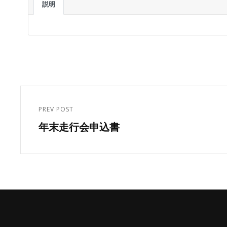
説明
投
稿
PREV POST
Previous
ナ
年末走行会申込書
Post
ビ
ゲ
ー
シ
ョ