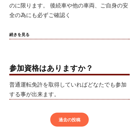
のに限ります。 後続車や他の車両、ご自身の安
全の為にも必ずご確認く
参
続きを見る
加
車
両
は
ど
の
参加資格はありますか？
よ
う
な
普通運転免許を取得していればどなたでも参加
車
種
する事が出来ます。
で
投
も
問
稿
題
ナ
あ
過去の投稿
ビ
り
ま
ゲ
せ
ー