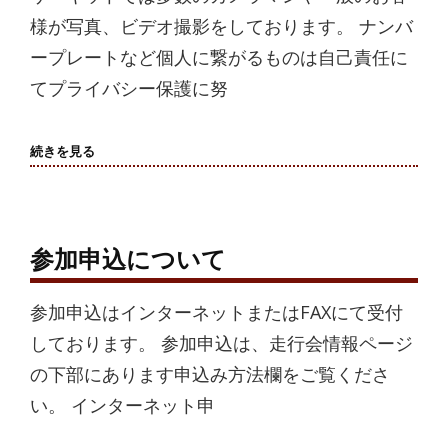
様が写真、ビデオ撮影をしております。 ナンバ
ープレートなど個人に繋がるものは自己責任に
てプライバシー保護に努
肖
続きを見る
像
権
お
よ
び
著
参加申込について
作
権
参加申込はインターネットまたはFAXにて受付
しております。 参加申込は、走行会情報ページ
の下部にあります申込み方法欄をご覧くださ
い。 インターネット申