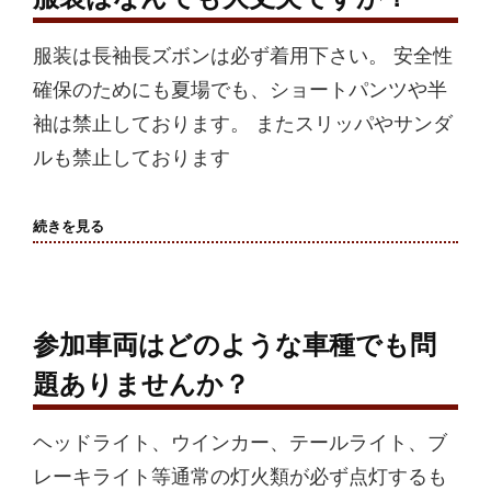
会
の
中
服装は長袖長ズボンは必ず着用下さい。 安全性
止
に
確保のためにも夏場でも、ショートパンツや半
つ
袖は禁止しております。 またスリッパやサンダ
い
て
ルも禁止しております
服
続きを見る
装
は
な
ん
で
も
参加車両はどのような車種でも問
大
丈
題ありませんか？
夫
で
す
ヘッドライト、ウインカー、テールライト、ブ
か？
レーキライト等通常の灯火類が必ず点灯するも