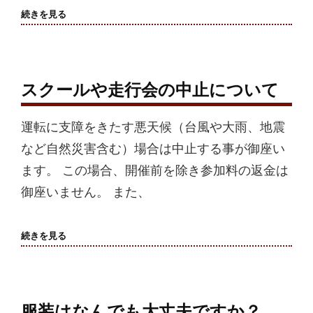
参
続きを見る
加
申
込
に
つ
い
スクールや走行会の中止について
て
運転に支障をきたす悪天候（台風や大雨、地震
など自然災害含む）場合は中止する事が御座い
ます。 この場合、開催前を除き参加料の返金は
御座いません。 また、
ス
続きを見る
ク
ー
ル
や
走
行
服装はなんでも大丈夫ですか？