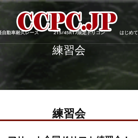
ドリフ
C
者全員
間軽自動車耐久レース
215/45R17限定ドリコン
はじめての
層高め
ドリフ
練習会
岐阜の
トで
練習会