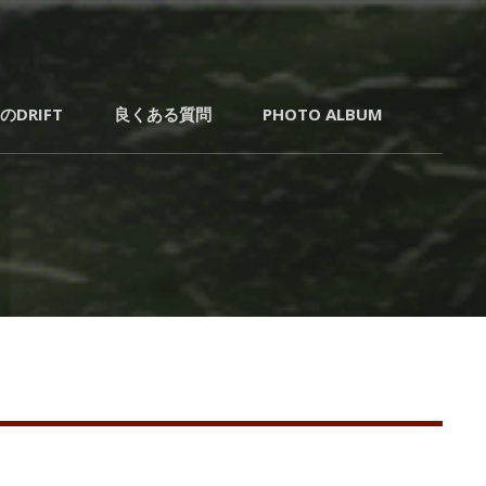
ト走行を参加
CPC～
で楽しむ年齢
DRIFT
良くある質問
PHOTO ALBUM
の落ち着いた
サコッ
トサークル！
YZサーキッ
チャド
随時開催中！
リフト
サーク
ル