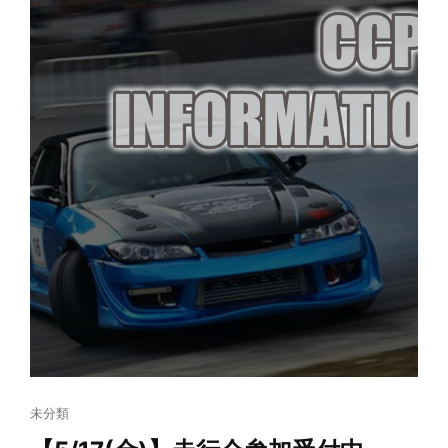
募
集
開
始！
Cat
未分類
Links