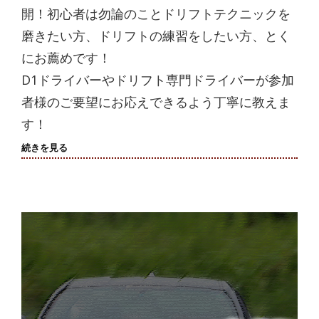
開！初心者は勿論のことドリフトテクニックを
磨きたい方、ドリフトの練習をしたい方、とく
にお薦めです！
D1ドライバーやドリフト専門ドライバーが参加
者様のご要望にお応えできるよう丁寧に教えま
す！
【9/21(金)】
続きを見る
次
回
走
行
会
参
加
受
付
中！