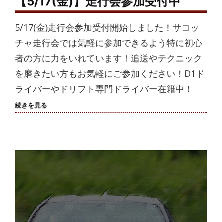
【5/17(金)】走行会参加受付中
5/17(金)走行会参加受付開始しました！サコッ
チャ走行会では気軽に参加できるよう特に初心
者の方に力をいれています！追送やテクニック
を磨きたい方もお気軽にご参加ください！D1ド
ライバーやドリフト専門ドライバー在籍中！
【5/17(金)】
続きを見る
走
行
会
参
加
受
付
中