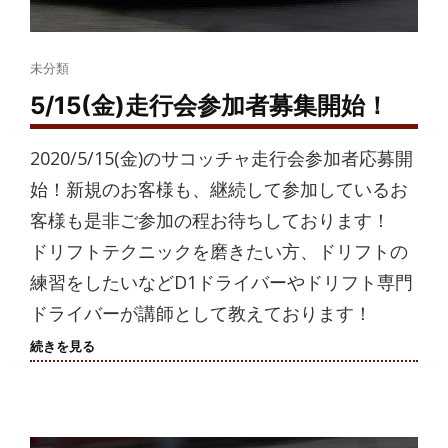
Cat
未分類
Links
5/15(金)走行会参加者募集開始！
2020/5/15(金)のサコッチャ走行会参加者応募開
始！新規のお客様も、継続して参加しているお
客様も是非ご参加の程お待ちしております！
ドリフトテクニックを磨きたい方、ドリフトの
練習をしたいなどD1ドライバーやドリフト専門
ドライバーが講師として教えております！
5/15(金)
続きを見る
走
行
会
参
加
者