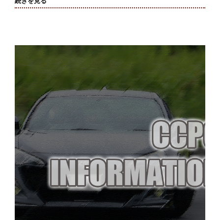
続きを見る
走
行
会
参
加
者
募
集
開
始！