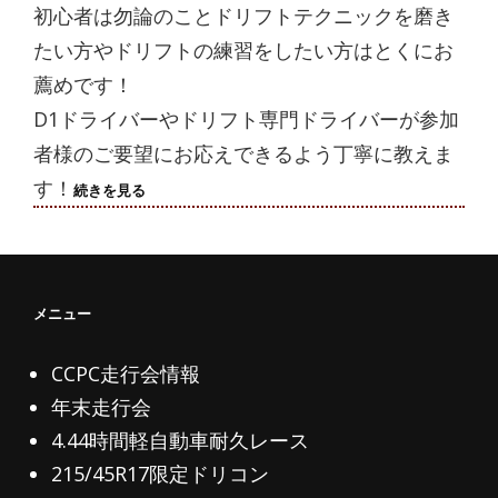
初心者は勿論のことドリフトテクニックを磨き
たい方やドリフトの練習をしたい方はとくにお
薦めです！
D1ドライバーやドリフト専門ドライバーが参加
者様のご要望にお応えできるよう丁寧に教えま
す！
次
続きを見る
回
ス
ク
ー
ル
7/20(金)
メニュー
参
加
受
CCPC走行会情報
付
中！
年末走行会
4.44時間軽自動車耐久レース
215/45R17限定ドリコン