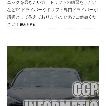
ニックを磨きたい方、ドリフトの練習をしたい
などD1ドライバーやドリフト専門ドライバーが
講師として教えておりますのでぜひご参加くだ
さい！
8
続きを見る
月
緊
急
開
催
決
定！
8/21(FRI)！