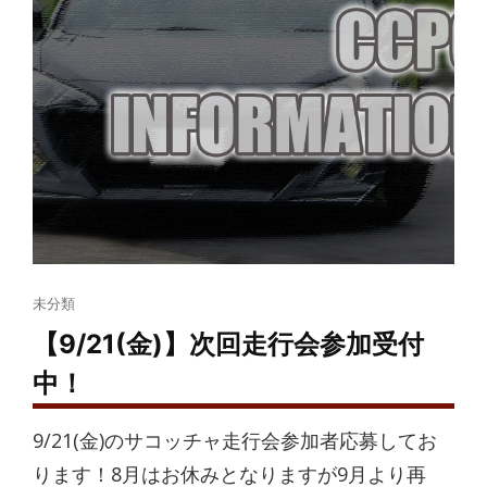
Cat
未分類
Links
【9/21(金)】次回走行会参加受付
中！
9/21(金)のサコッチャ走行会参加者応募してお
ります！8月はお休みとなりますが9月より再