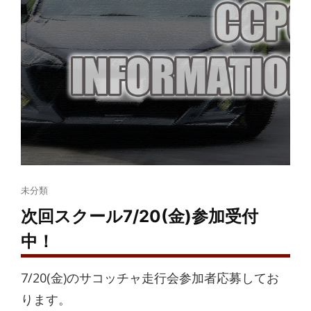
Cat
未分類
Links
次回スクール7/20(金)参加受付
中！
7/20(金)のサコッチャ走行会参加者応募してお
ります。