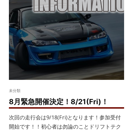
Cat
未分類
Links
8月緊急開催決定！8/21(Fri)！
次回の走行会は9/18(Fri)となります！参加受付
開始です！！初心者は勿論のことドリフトテク