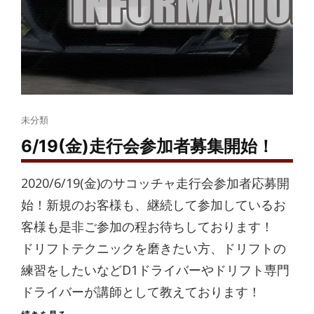
Cat
未分類
Links
6/19(金)走行会参加者募集開始！
2020/6/19(金)のサコッチャ走行会参加者応募開
始！新規のお客様も、継続して参加しているお
客様も是非ご参加の程お待ちしております！
ドリフトテクニックを磨きたい方、ドリフトの
練習をしたいなどD1ドライバーやドリフト専門
ドライバーが講師として教えております！
6/19(金)