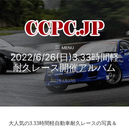
MENU
2022/6/26(日)3.33時間軽
耐久レース開催アルバム
Posted
2022年6月27日
on
大人気の3.33時間軽自動車耐久レースの写真＆