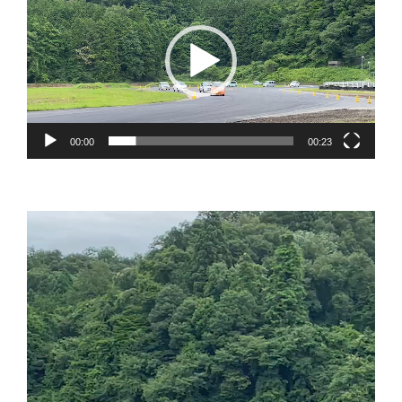
画
プ
レ
ー
ヤ
ー
00:00
00:23
動
画
プ
レ
ー
ヤ
ー