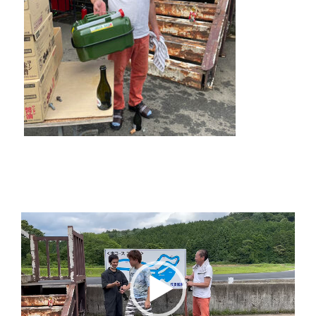
動
画
プ
レ
ー