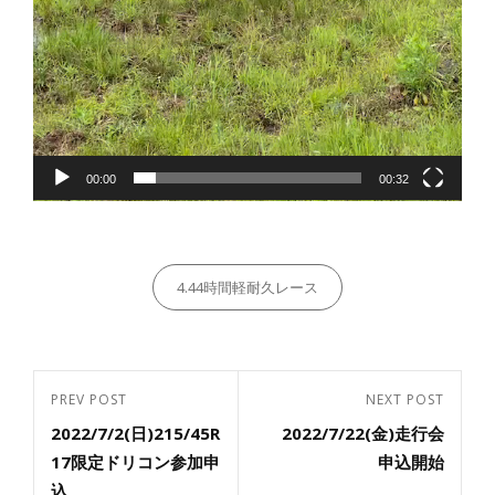
00:00
00:32
Categories
4.44時間軽耐久レース
投
PREV POST
NEXT POST
Previous
Next
稿
2022/7/2(日)215/45R
2022/7/22(金)走行会
Post
ナ
Post
17限定ドリコン参加申
申込開始
ビ
込