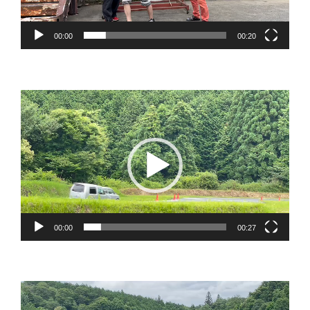
ヤ
ー
00:00
00:20
動
画
プ
レ
ー
ヤ
ー
00:00
00:27
動