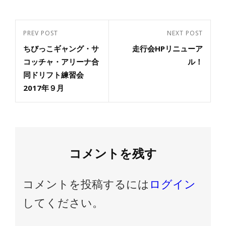
投
PREV POST
NEXT POST
Previous
Next
稿
ちびっこギャング・サ
走行会HPリニューア
Post
ナ
Post
コッチャ・アリーナ合
ル！
ビ
同ドリフト練習会
ゲ
2017年９月
ー
シ
ョ
ン
コメントを残す
コメントを投稿するには
ログイン
してください。