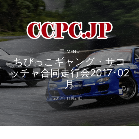
MENU
ちびっこギャング・サコ
ッチャ合同走行会2017･02
月
Posted
2017年11月24日
on