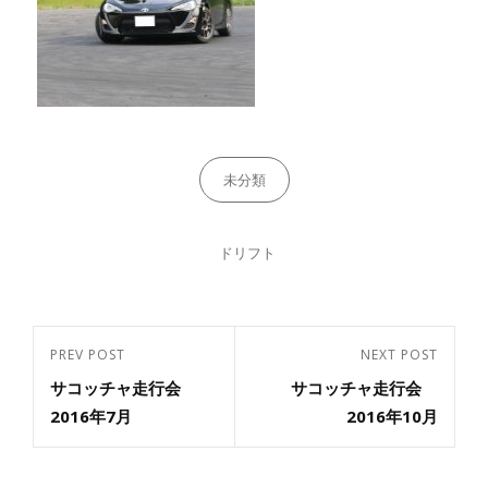
Categories
未分類
Tags,
ドリフト
投
PREV POST
NEXT POST
Previous
Next
稿
サコッチャ走行会
サコッチャ走行会
Post
ナ
Post
2016年7月
2016年10月
ビ
ゲ