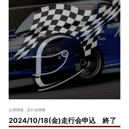
Cat
お得情報
,
走行会情報
Links
2024/10/18(金)走行会申込 終了