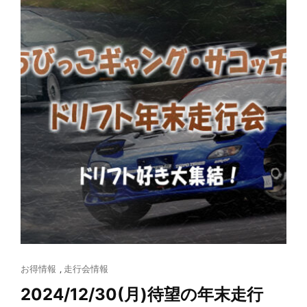
Cat
お得情報
,
走行会情報
Links
2024/12/30(月)待望の年末走行