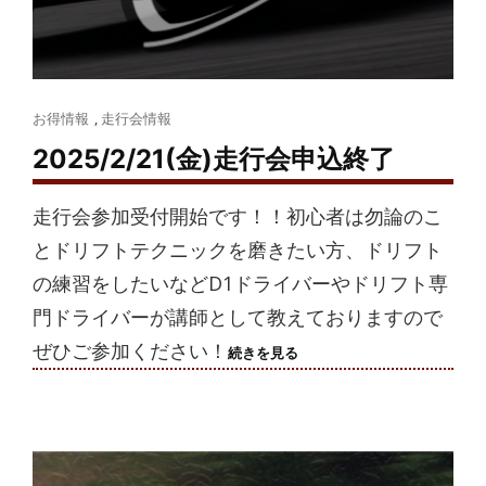
Cat
お得情報
,
走行会情報
Links
2025/2/21(金)走行会申込終了
走行会参加受付開始です！！初心者は勿論のこ
とドリフトテクニックを磨きたい方、ドリフト
の練習をしたいなどD1ドライバーやドリフト専
門ドライバーが講師として教えておりますので
ぜひご参加ください！
2025/2/21(金)
続きを見る
走
行
会
申
込
終
了