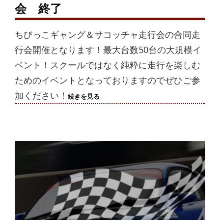
会 終了
ちびっこギャング＆サコッチャ走行会の合同走
行会開催となります！最大台数50台の大規模イ
ベント！スクールではなく純粋に走行を楽しむ
ためのイベントとなっておりますのでぜひご参
加ください！
2024/12/30(月)
続きを見る
待
望
の
年
末
走
行
会
終
了