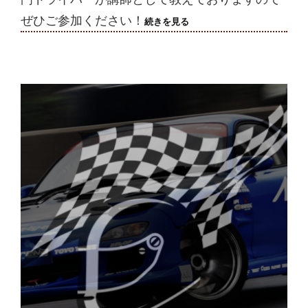
ぜひご参加ください！
2024/12/20(金)
続きを見る
走
行
会
終
了