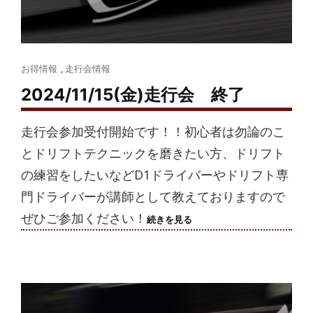
Cat
お得情報
,
走行会情報
Links
2024/11/15(金)走行会 終了
走行会参加受付開始です！！初心者は勿論のこ
とドリフトテクニックを磨きたい方、ドリフト
の練習をしたいなどD1ドライバーやドリフト専
門ドライバーが講師として教えておりますので
ぜひご参加ください！
2024/11/15(金)
続きを見る
走
行
会
終
了