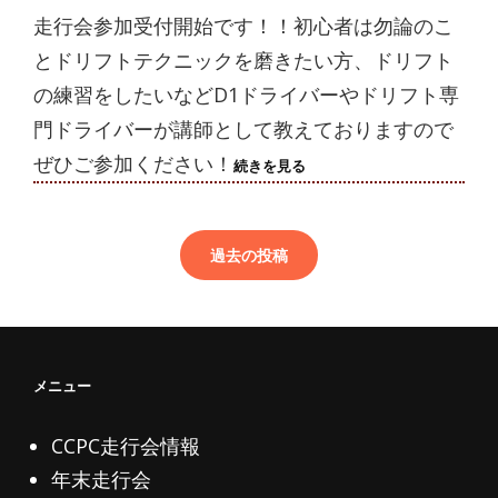
走行会参加受付開始です！！初心者は勿論のこ
とドリフトテクニックを磨きたい方、ドリフト
の練習をしたいなどD1ドライバーやドリフト専
門ドライバーが講師として教えておりますので
ぜひご参加ください！
2024/10/18(金)
続きを見る
走
投
行
稿
会
申
ナ
過去の投稿
込
ビ
終
ゲ
了
ー
シ
ョ
メニュー
ン
CCPC走行会情報
年末走行会