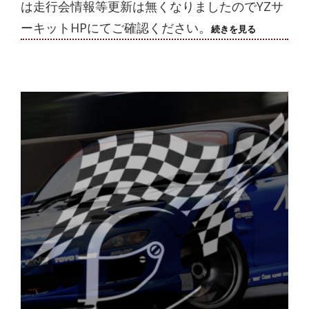
は走行会情報等更新は無くなりましたのでYZサ
ーキットHPにてご確認ください。
※
続きを見る
お
知
ら
せ
※